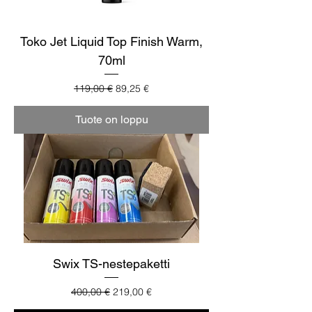
Toko Jet Liquid Top Finish Warm,
70ml
Normaali hinta
Alehinta
119,00 €
89,25 €
Tuote on loppu
Swix TS-nestepaketti
Normaali hinta
Alehinta
400,00 €
219,00 €