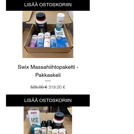
LISÄÄ OSTOSKORIIN
Swix Massahiihtopaketti -
Pakkaskeli
Normaali hinta
Alehinta
525,00 €
319,00 €
LISÄÄ OSTOSKORIIN