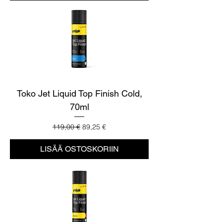
Toko Jet Liquid Top Finish Cold,
70ml
Normaali hinta
Alehinta
119,00 €
89,25 €
LISÄÄ OSTOSKORIIN