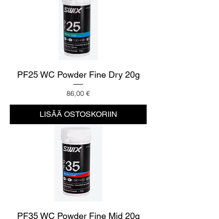
PF25 WC Powder Fine Dry 20g
Hinta
86,00 €
LISÄÄ OSTOSKORIIN
PF35 WC Powder Fine Mid 20g