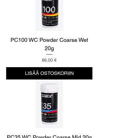
PC100 WC Powder Coarse Wet
20g
Hinta
86,00 €
LISÄÄ OSTOSKORIIN
PC35 WC Powder Coarse Mid 20g