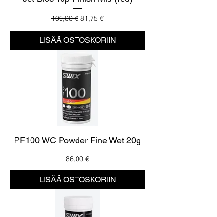
Normaali hinta
Alehinta
109,00 €
81,75 €
LISÄÄ OSTOSKORIIN
PF100 WC Powder Fine Wet 20g
Hinta
86,00 €
LISÄÄ OSTOSKORIIN