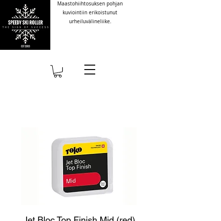
Maastohiihtosuksen pohjan
kuviointiin erikoistunut
urheiluvälineliike.
Jet Bloc Top Finish Mid (red)