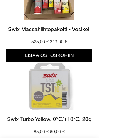
Swix Massahiihtopaketti - Vesikeli
Normaali hinta
Alehinta
525,00 €
319,00 €
LISÄÄ OSTOSKORIIN
Swix Turbo Yellow, 0°C/+10°C, 20g
Normaali hinta
Alehinta
85,00 €
69,00 €