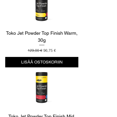
Toko Jet Powder Top Finish Warm,
30g
Normaali hinta
Alehinta
129,00 €
96,75 €
LISÄÄ OSTOSKORIIN
Toko Jet Powder Top Finish Mid,