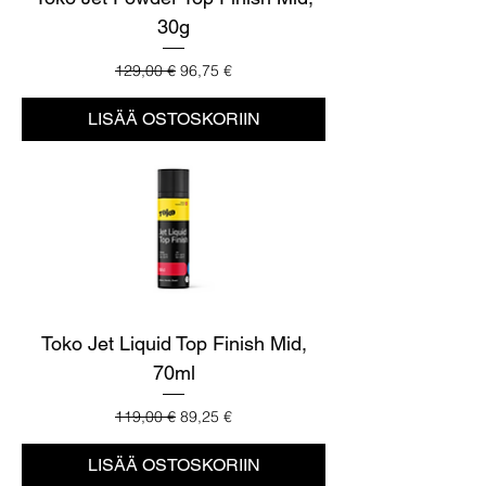
30g
Normaali hinta
Alehinta
129,00 €
96,75 €
LISÄÄ OSTOSKORIIN
Toko Jet Liquid Top Finish Mid,
70ml
Normaali hinta
Alehinta
119,00 €
89,25 €
LISÄÄ OSTOSKORIIN