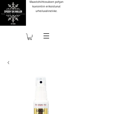
Maastohiihtosuksen pohjan
kuviointiin erikoistunut
urheiluvälineliike.