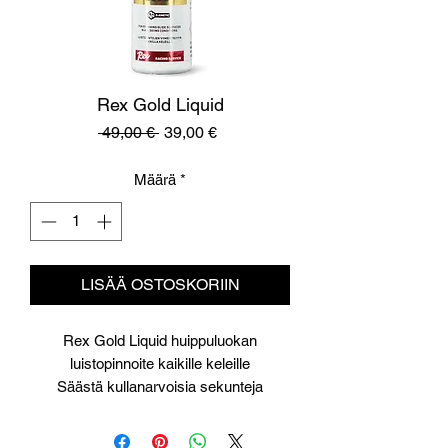
Rex Gold Liquid
Normaali
Alehinta
 49,00 € 
39,00 €
hinta
Määrä
*
LISÄÄ OSTOSKORIIN
Rex Gold Liquid huippuluokan
luistopinnoite kaikille keleille
Säästä kullanarvoisia sekunteja
hiihtoladulla!
Rex Gold Liquid on huippuluokan N-