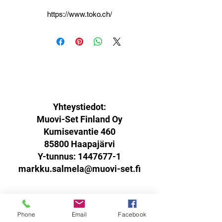
https://www.toko.ch/
Yhteystiedot:
Muovi-Set Finland Oy
Kumisevantie 460
85800 Haapajärvi
Y-tunnus:
1447677-1
markku.salmela@muovi-set.fi
Phone
Email
Facebook
Palautusoikeus: