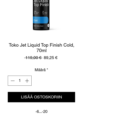
Toko Jet Liquid Top Finish Cold,
70ml
Normaali
Alehinta
 119,00 € 
89,25 €
hinta
Määrä
*
LISÄÄ OSTOSKORIIN
-6...-20