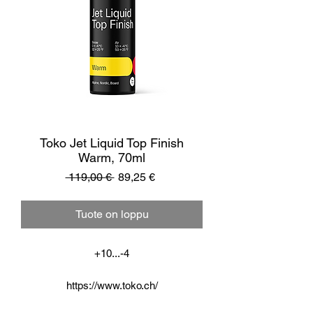
Toko Jet Liquid Top Finish
Warm, 70ml
Normaali
Alehinta
 119,00 € 
89,25 €
hinta
Tuote on loppu
+10...-4
https://www.toko.ch/