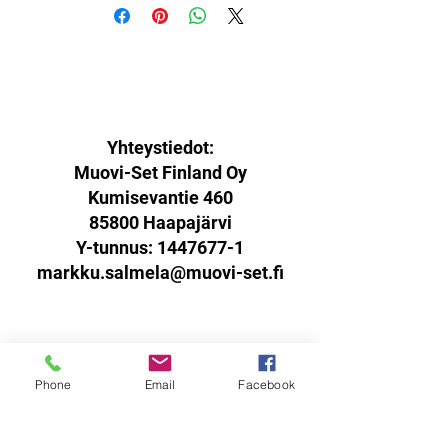
Saatavilla viikolla 40 / available on week
40
Yhteystiedot:
Muovi-Set Finland Oy
Kumisevantie 460
85800 Haapajärvi
Y-tunnus:
1447677-1
markku.salmela@muovi-set.fi
Palautusoikeus:
Phone
Email
Facebook
Sinulla on oikeus palauttaa
verkkokaupasta ostamasi tuotteet
14 päivän kuluessa