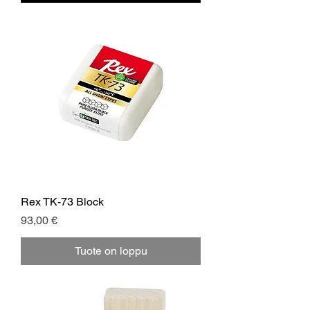
Rex TK-73 Block
Hinta
93,00 €
Tuote on loppu