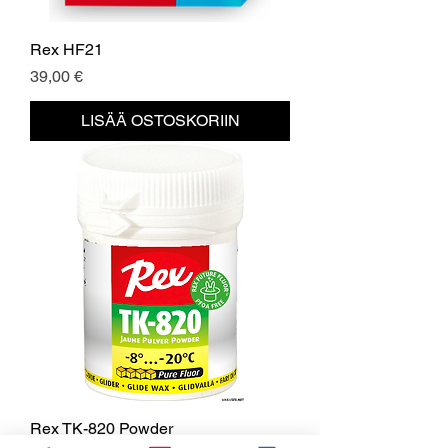
Rex HF21
Hinta
39,00 €
LISÄÄ OSTOSKORIIN
Rex TK-820 Powder