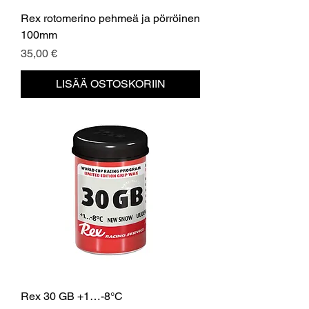
Rex rotomerino pehmeä ja pörröinen
100mm
Hinta
35,00 €
LISÄÄ OSTOSKORIIN
Rex 30 GB +1…-8°C