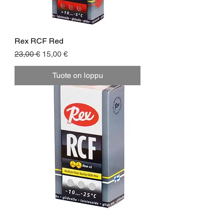
Rex RCF Red
Normaali hinta
Alehinta
23,00 €
15,00 €
Tuote on loppu