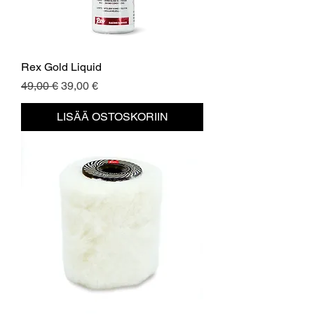
Rex Gold Liquid
Normaali hinta
Alehinta
49,00 €
39,00 €
LISÄÄ OSTOSKORIIN