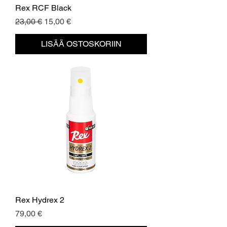
Rex RCF Black
Normaali hinta
Alehinta
23,00 €
15,00 €
LISÄÄ OSTOSKORIIN
Rex Hydrex 2
Hinta
79,00 €