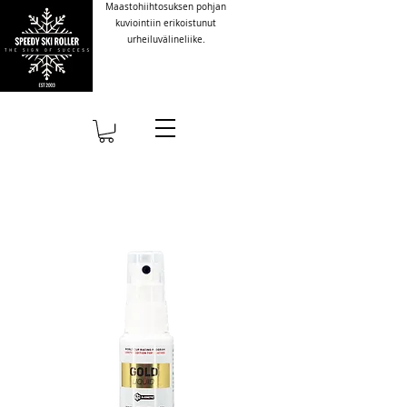
Maastohiihtosuksen pohjan
kuviointiin erikoistunut
urheiluvälineliike.