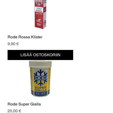
Rode Rossa Klister
Hinta
9,90 €
LISÄÄ OSTOSKORIIN
Rode Super Gialla
Hinta
20,00 €