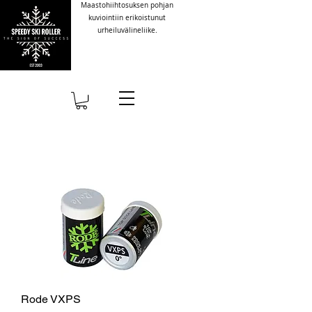
Maastohiihtosuksen pohjan
kuviointiin erikoistunut
urheiluvälineliike.
Rode VXPS