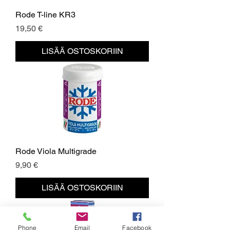
Rode T-line KR3
Hinta
19,50 €
LISÄÄ OSTOSKORIIN
Rode Viola Multigrade
Hinta
9,90 €
LISÄÄ OSTOSKORIIN
Phone
Email
Facebook