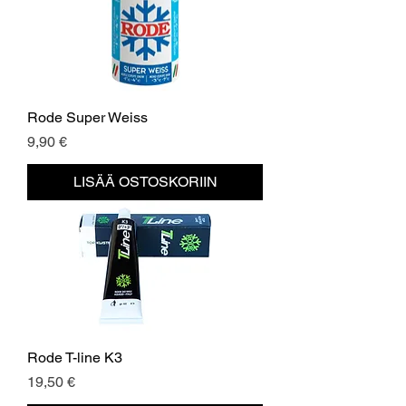
Rode Super Weiss
Hinta
9,90 €
LISÄÄ OSTOSKORIIN
Rode T-line K3
Hinta
19,50 €