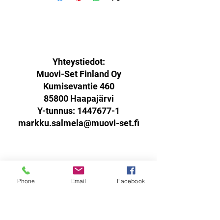
Yhteystiedot:
Muovi-Set Finland Oy
Kumisevantie 460
85800 Haapajärvi
Y-tunnus:
1447677-1
markku.salmela@muovi-set.fi
Palautusoikeus:
Phone
Email
Facebook
Sinulla on oikeus palauttaa
verkkokaupasta ostamasi tuotteet
14 päivän kuluessa