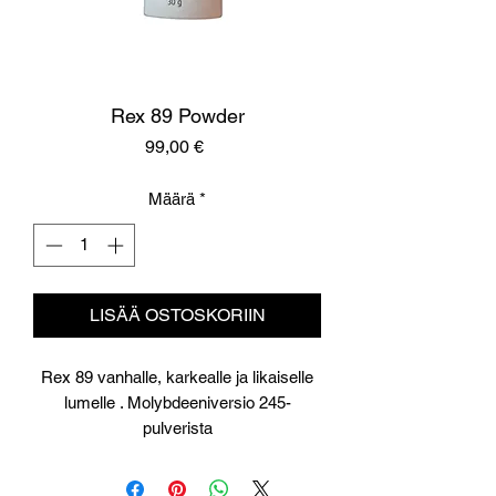
Rex 89 Powder
Hinta
99,00 €
Määrä
*
LISÄÄ OSTOSKORIIN
Rex 89 vanhalle, karkealle ja likaiselle
lumelle . Molybdeeniversio 245-
pulverista
Rex 89 for old, coarse and dirty snow.
Molybdenum version from 245 powder.