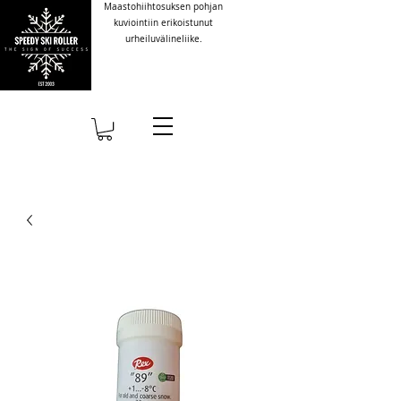
Maastohiihtosuksen pohjan
kuviointiin erikoistunut
urheiluvälineliike.