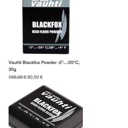
Vauhti Blackfox Powder -2°...-20°C,
30g
Normaali hinta
Alehinta
100,00 €
80,00 €