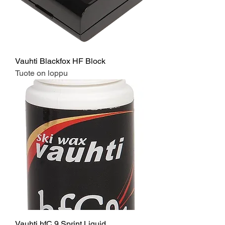
Vauhti Blackfox HF Block
Tuote on loppu
Vauhti hfC 9 Sprint Liquid