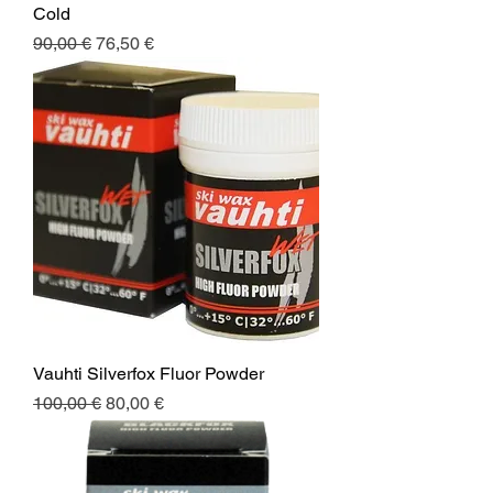
Cold
Normaali hinta
Alehinta
90,00 €
76,50 €
Vauhti Silverfox Fluor Powder
Normaali hinta
Alehinta
100,00 €
80,00 €