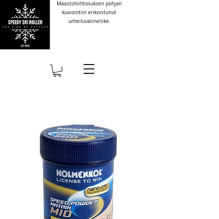
Maastohiihtosuksen pohjan
kuviointiin erikoistunut
urheiluvälineliike.