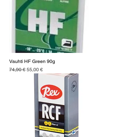
Vauhti HF Green 90g
Normaali hinta
Alehinta
74,90 €
55,00 €