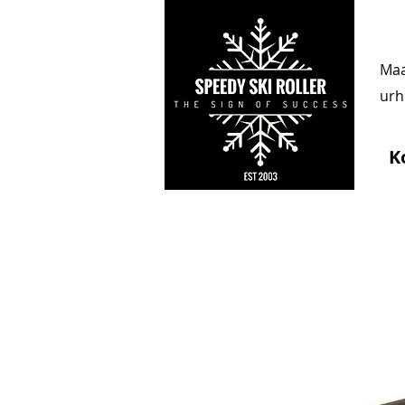
Maa
urhe
K