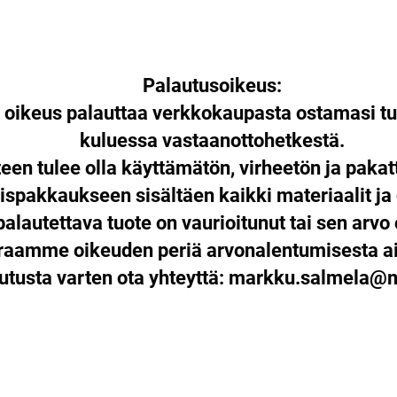
Palautusoikeus:
n oikeus palauttaa verkkokaupasta ostamasi tu
kuluessa vastaanottohetkestä.
een tulee olla käyttämätön, virheetön ja paka
ispakkaukseen sisältäen kaikki materiaalit ja
palautettava tuote on vaurioitunut tai sen arvo 
araamme oikeuden periä arvonalentumisesta ai
utusta varten ota yhteyttä:
markku.salmela@mu