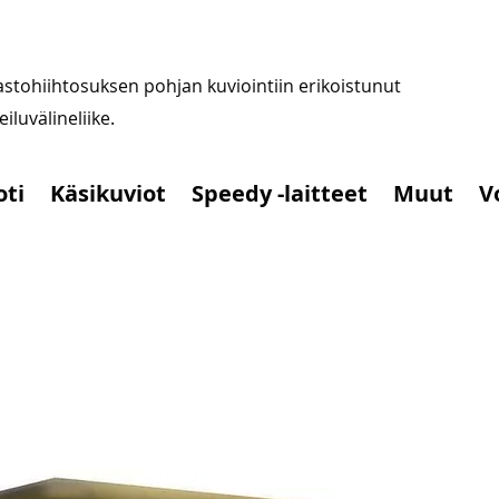
stohiihtosuksen pohjan kuviointiin erikoistunut
iluvälineliike.
oti
Käsikuviot
Speedy -laitteet
Muut
V