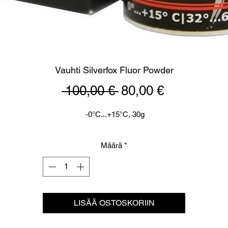
Vauhti Silverfox Fluor Powder
Normaali
Alehinta
 100,00 € 
80,00 €
hinta
-0°C...+15°C, 30g
Määrä
*
LISÄÄ OSTOSKORIIN