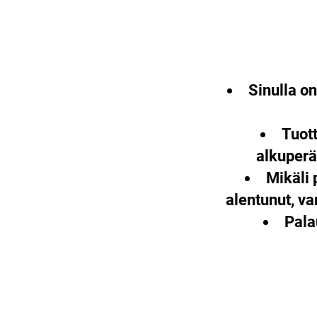
Sinulla o
Tuott
alkuperä
Mikäli 
alentunut, v
Pala