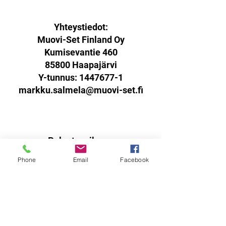
Yhteystiedot:
Muovi-Set Finland Oy
Kumisevantie 460
85800 Haapajärvi
Y-tunnus:
1447677-1
markku.salmela@muovi-set.fi
Palautusoikeus:
Sinulla on oikeus palauttaa
Phone
Email
Facebook
verkkokaupasta ostamasi tuotteet
14 päivän kuluessa
vastaanottohetkestä.
Tuotteen tulee olla käyttämätön,
virheetön ja pakattuna ehjään