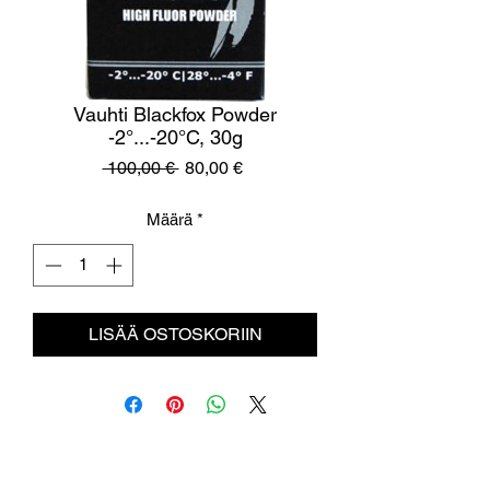
Vauhti Blackfox Powder
-2°...-20°C, 30g
Normaali
Alehinta
 100,00 € 
80,00 €
hinta
Määrä
*
LISÄÄ OSTOSKORIIN