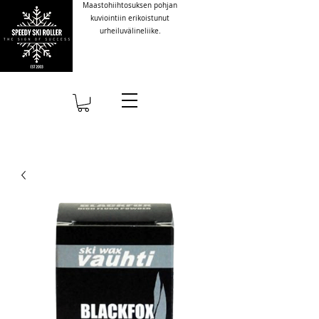
Maastohiihtosuksen pohjan
kuviointiin erikoistunut
urheiluvälineliike.