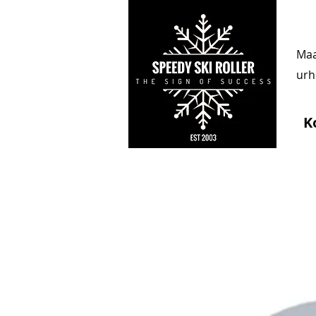
Maa
urhe
K