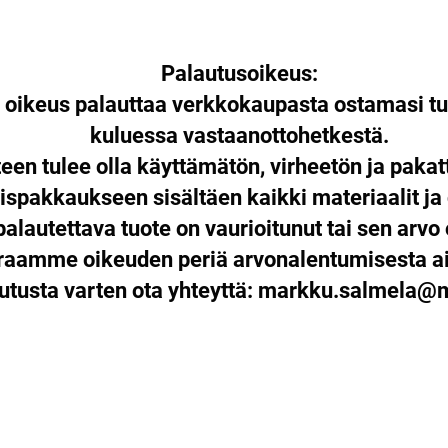
Palautusoikeus:
n oikeus palauttaa verkkokaupasta ostamasi tu
kuluessa vastaanottohetkestä.
een tulee olla käyttämätön, virheetön ja paka
ispakkaukseen sisältäen kaikki materiaalit ja
palautettava tuote on vaurioitunut tai sen arvo 
araamme oikeuden periä arvonalentumisesta ai
utusta varten ota yhteyttä:
markku.salmela@mu