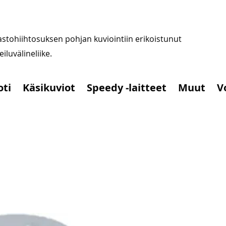
stohiihtosuksen pohjan kuviointiin erikoistunut
iluvälineliike.
oti
Käsikuviot
Speedy -laitteet
Muut
V