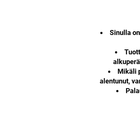
Sinulla o
Tuott
alkuperä
Mikäli 
alentunut, v
Pala