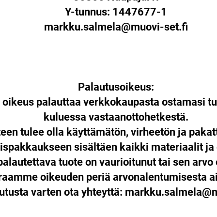
Y-tunnus: 1447677-1
markku.salmela@muovi-set.fi
Palautusoikeus:
n oikeus palauttaa verkkokaupasta ostamasi tu
kuluessa vastaanottohetkestä.
een tulee olla käyttämätön, virheetön ja paka
ispakkaukseen sisältäen kaikki materiaalit ja
palautettava tuote on vaurioitunut tai sen arvo 
araamme oikeuden periä arvonalentumisesta ai
utusta varten ota yhteyttä:
markku.salmela@mu