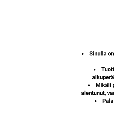
Sinulla o
Tuott
alkuperä
Mikäli 
alentunut, v
Pala