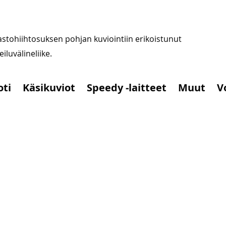
stohiihtosuksen pohjan kuviointiin erikoistunut
iluvälineliike.
oti
Käsikuviot
Speedy -laitteet
Muut
V