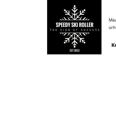
Maa
urhe
K