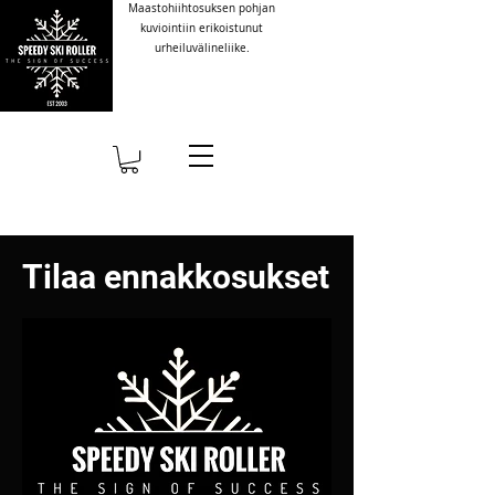
Maastohiihtosuksen pohjan
kuviointiin erikoistunut
urheiluvälineliike.
Tilaa ennakkosukset