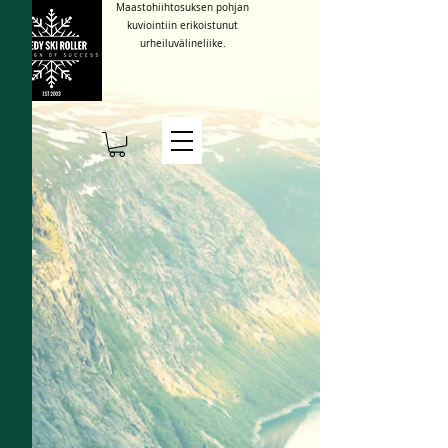
Maastohiihtosuksen pohjan
kuviointiin erikoistunut
urheiluvälineliike.