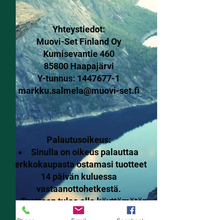
Yhteystiedot:
Muovi-Set Finland Oy
Kumisevantie 460
85800 Haapajärvi
Y-tunnus:
1447677-1
markku.salmela@muovi-set.fi
Palautusoikeus:
Sinulla on oikeus palauttaa
verkkokaupasta ostamasi tuotteet
14 päivän kuluessa
vastaanottohetkestä.
Tuotteen tulee olla käyttämätön,
virheetön ja pakattuna ehjään