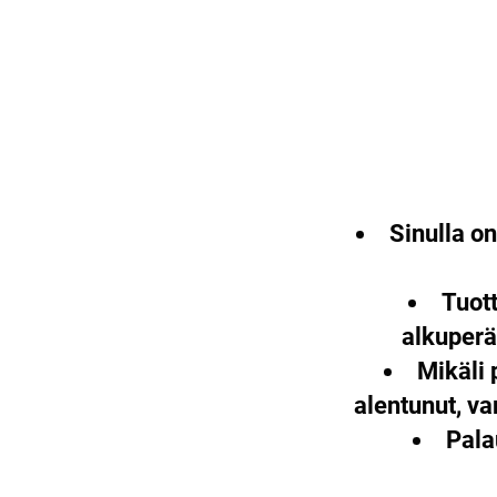
Sinulla o
Tuott
alkuperä
Mikäli 
alentunut, v
Pala