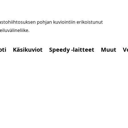
stohiihtosuksen pohjan kuviointiin erikoistunut
iluvälineliike.
oti
Käsikuviot
Speedy -laitteet
Muut
V