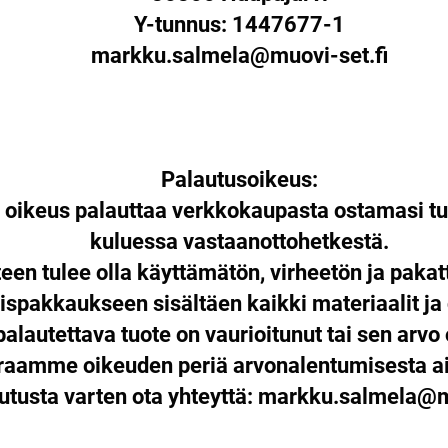
Y-tunnus: 1447677-1
markku.salmela@muovi-set.fi
Palautusoikeus:
n oikeus palauttaa verkkokaupasta ostamasi tu
kuluessa vastaanottohetkestä.
een tulee olla käyttämätön, virheetön ja paka
ispakkaukseen sisältäen kaikki materiaalit ja
palautettava tuote on vaurioitunut tai sen arvo 
araamme oikeuden periä arvonalentumisesta ai
utusta varten ota yhteyttä:
markku.salmela@mu