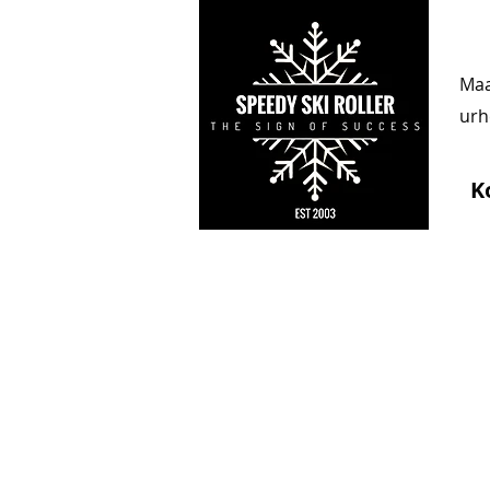
Maa
urhe
K