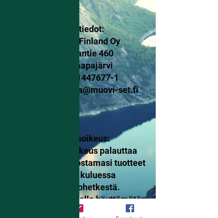
Yhteystiedot:
Muovi-Set Finland Oy
Kumisevantie 460
85800 Haapajärvi
Y-tunnus:
1447677-1
markku.salmela@muovi-set.fi
Palautusoikeus:
Sinulla on oikeus palauttaa
verkkokaupasta ostamasi tuotteet
14 päivän kuluessa
vastaanottohetkestä.
Tuotteen tulee olla käyttämätön,
virheetön ja pakattuna ehjään