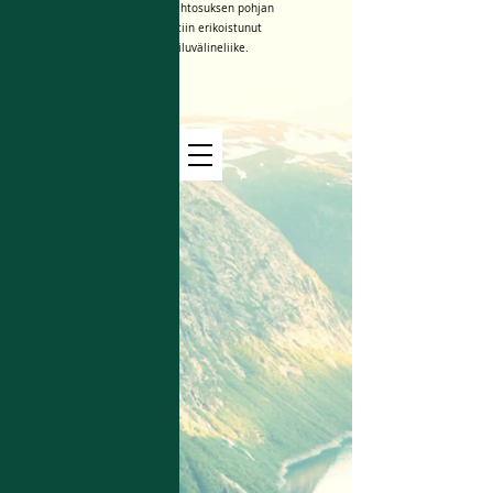
Maastohiihtosuksen pohjan
kuviointiin erikoistunut
urheiluvälineliike.