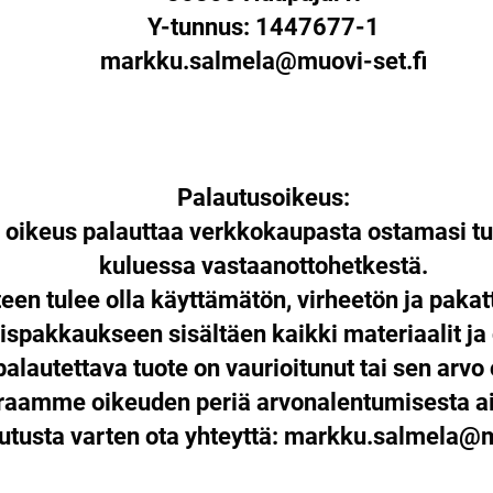
Y-tunnus: 1447677-1
markku.salmela@muovi-set.fi
Palautusoikeus:
n oikeus palauttaa verkkokaupasta ostamasi tu
kuluessa vastaanottohetkestä.
een tulee olla käyttämätön, virheetön ja paka
ispakkaukseen sisältäen kaikki materiaalit ja
palautettava tuote on vaurioitunut tai sen arvo 
araamme oikeuden periä arvonalentumisesta ai
utusta varten ota yhteyttä:
markku.salmela@mu