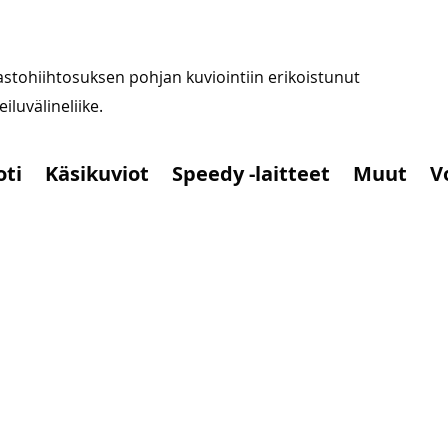
stohiihtosuksen pohjan kuviointiin erikoistunut
iluvälineliike.
oti
Käsikuviot
Speedy -laitteet
Muut
V