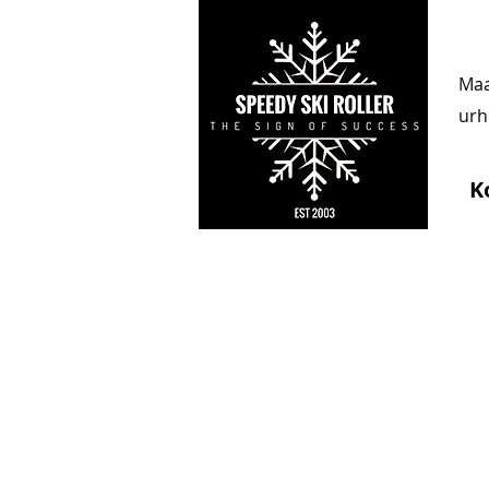
Maa
urhe
K