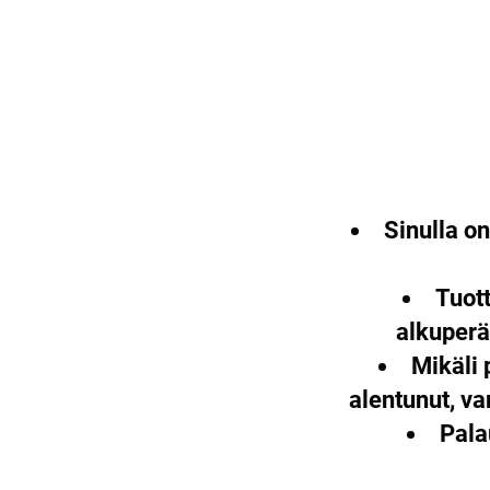
Sinulla o
Tuott
alkuperä
Mikäli 
alentunut, v
Pala