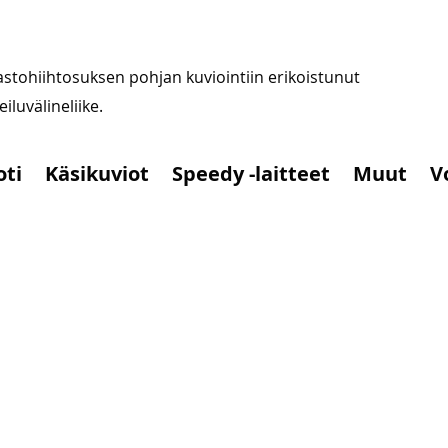
stohiihtosuksen pohjan kuviointiin erikoistunut
iluvälineliike.
oti
Käsikuviot
Speedy -laitteet
Muut
V