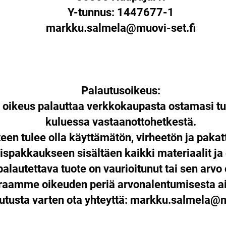
Y-tunnus: 1447677-1
markku.salmela@muovi-set.fi
Palautusoikeus:
n oikeus palauttaa verkkokaupasta ostamasi tu
kuluessa vastaanottohetkestä.
een tulee olla käyttämätön, virheetön ja paka
ispakkaukseen sisältäen kaikki materiaalit ja
palautettava tuote on vaurioitunut tai sen arvo 
araamme oikeuden periä arvonalentumisesta ai
utusta varten ota yhteyttä:
markku.salmela@mu