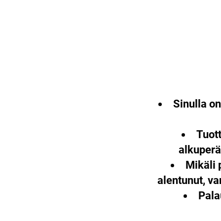
Sinulla o
Tuott
alkuperä
Mikäli 
alentunut, v
Pala