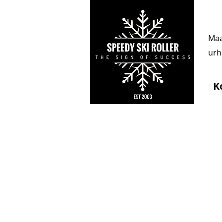
Maa
urhe
K