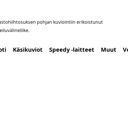
stohiihtosuksen pohjan kuviointiin erikoistunut
iluvälineliike.
oti
Käsikuviot
Speedy -laitteet
Muut
V