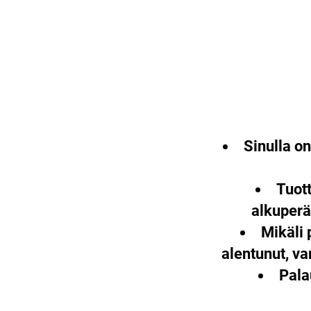
Sinulla o
Tuott
alkuperä
Mikäli 
alentunut, v
Pala