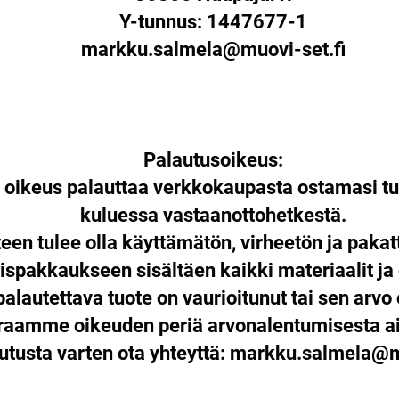
Y-tunnus: 1447677-1
markku.salmela@muovi-set.fi
Palautusoikeus:
n oikeus palauttaa verkkokaupasta ostamasi tu
kuluessa vastaanottohetkestä.
een tulee olla käyttämätön, virheetön ja paka
ispakkaukseen sisältäen kaikki materiaalit ja
palautettava tuote on vaurioitunut tai sen arvo 
araamme oikeuden periä arvonalentumisesta ai
utusta varten ota yhteyttä:
markku.salmela@mu