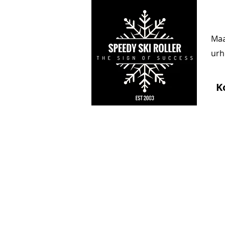
Maa
urhe
K