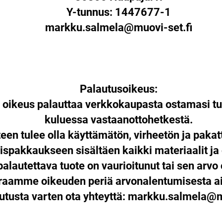
Y-tunnus: 1447677-1
markku.salmela@muovi-set.fi
Palautusoikeus:
n oikeus palauttaa verkkokaupasta ostamasi tu
kuluessa vastaanottohetkestä.
een tulee olla käyttämätön, virheetön ja paka
ispakkaukseen sisältäen kaikki materiaalit ja
palautettava tuote on vaurioitunut tai sen arvo 
araamme oikeuden periä arvonalentumisesta ai
utusta varten ota yhteyttä:
markku.salmela@mu