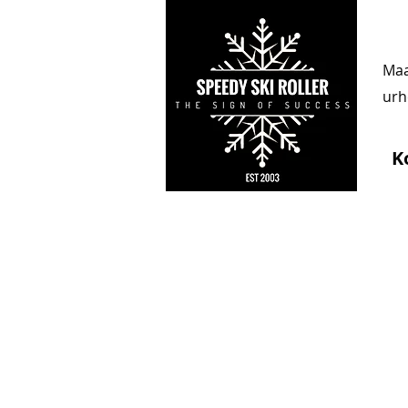
Maa
urhe
K