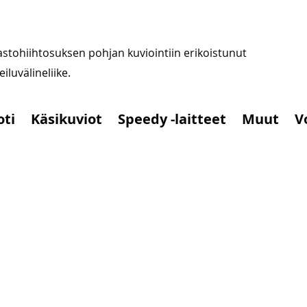
stohiihtosuksen pohjan kuviointiin erikoistunut
iluvälineliike.
oti
Käsikuviot
Speedy -laitteet
Muut
V