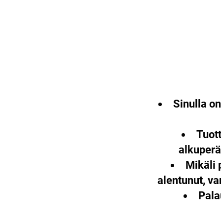
Sinulla o
Tuott
alkuperä
Mikäli 
alentunut, v
Pala