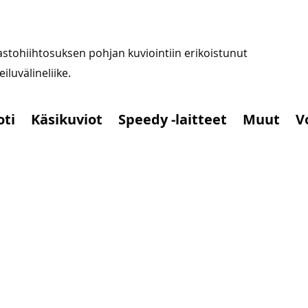
stohiihtosuksen pohjan kuviointiin erikoistunut
iluvälineliike.
oti
Käsikuviot
Speedy -laitteet
Muut
V