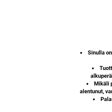
Sinulla o
Tuott
alkuperä
Mikäli 
alentunut, v
Pala