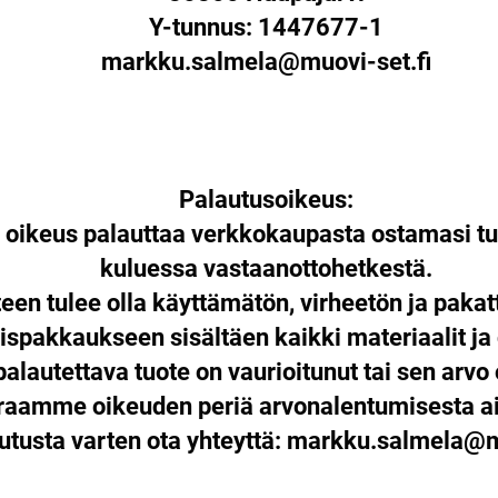
Y-tunnus: 1447677-1
markku.salmela@muovi-set.fi
Palautusoikeus:
n oikeus palauttaa verkkokaupasta ostamasi tu
kuluessa vastaanottohetkestä.
een tulee olla käyttämätön, virheetön ja paka
ispakkaukseen sisältäen kaikki materiaalit ja
palautettava tuote on vaurioitunut tai sen arvo 
araamme oikeuden periä arvonalentumisesta ai
utusta varten ota yhteyttä:
markku.salmela@mu