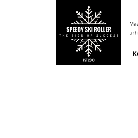
Maa
urhe
K