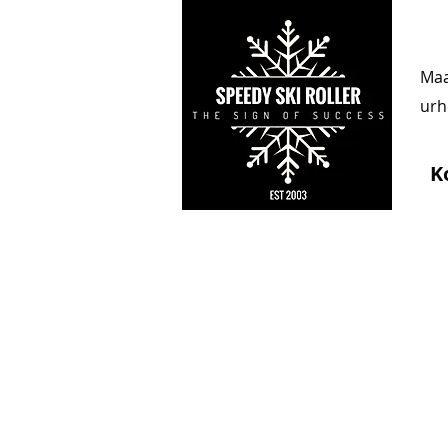
Maa
urhe
K