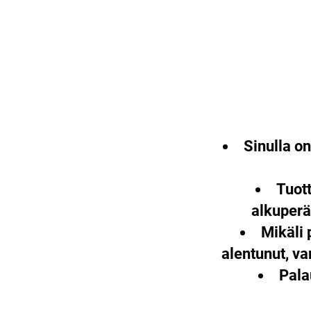
Sinulla o
Tuott
alkuperä
Mikäli 
alentunut, v
Pala