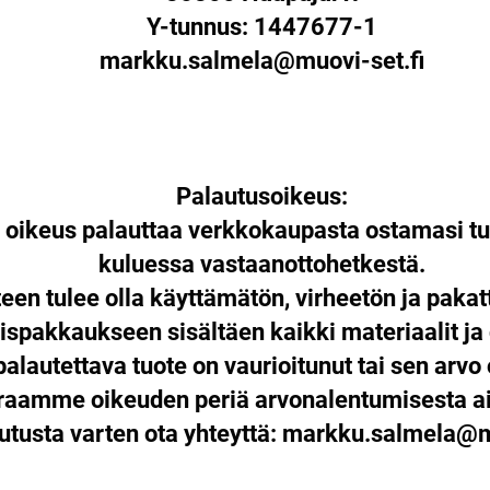
Y-tunnus: 1447677-1
markku.salmela@muovi-set.fi
Palautusoikeus:
n oikeus palauttaa verkkokaupasta ostamasi tu
kuluessa vastaanottohetkestä.
een tulee olla käyttämätön, virheetön ja paka
ispakkaukseen sisältäen kaikki materiaalit ja
palautettava tuote on vaurioitunut tai sen arvo 
araamme oikeuden periä arvonalentumisesta ai
utusta varten ota yhteyttä:
markku.salmela@mu