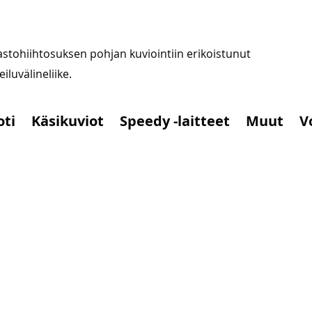
stohiihtosuksen pohjan kuviointiin erikoistunut
iluvälineliike.
oti
Käsikuviot
Speedy -laitteet
Muut
V