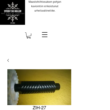
Maastohiihtosuksen pohjan
kuviointiin erikoistunut
urheiluvälineliike.
ZIH-27