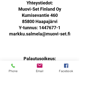
Yhteystiedot:
Muovi-Set Finland Oy
Kumisevantie 460
85800 Haapajärvi
Y-tunnus:
1447677-1
markku.salmela@muovi-set.fi
Palautusoikeus:
Sinulla on oikeus palauttaa
verkkokaupasta ostamasi tuotteet
Phone
Email
Facebook
14 päivän kuluessa
vastaanottohetkestä.
Tuotteen tulee olla käyttämätön,
virheetön ja pakattuna ehjään
alkuperäispakkaukseen sisältäen
kaikki materiaalit ja dokumentit.