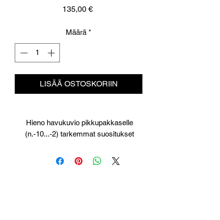
Hinta
135,00 €
Määrä
*
LISÄÄ OSTOSKORIIN
Hieno havukuvio pikkupakkaselle
(n.-10...-2) tarkemmat suositukset
tulossa myöhemmin.
------------
Fine twig roller for small minus degrees
about -10...-2. Testing still in progress.