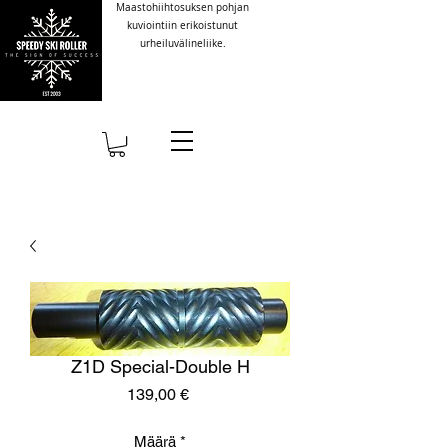
Maastohiihtosuksen pohjan
kuviointiin erikoistunut
urheiluvälineliike.
Z1D Special-Double H
Hinta
139,00 €
Määrä
*