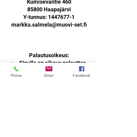
Kumisevantie 460
85800 Haapajärvi
Y-tunnus:
1447677-1
markku.salmela@muovi-set.fi
Palautusoikeus:
Sinulla on oikeus palauttaa
verkkokaupasta ostamasi tuotteet
Phone
Email
Facebook
14 päivän kuluessa
vastaanottohetkestä.
Tuotteen tulee olla käyttämätön,
virheetön ja pakattuna ehjään
alkuperäispakkaukseen sisältäen
kaikki materiaalit ja dokumentit.
Mikäli palautettava tuote on
vaurioitunut tai sen arvo on