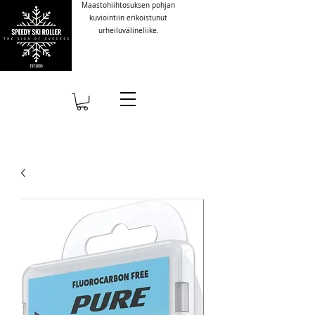
Maastohiihtosuksen pohjan
kuviointiin erikoistunut
urheiluvälineliike.