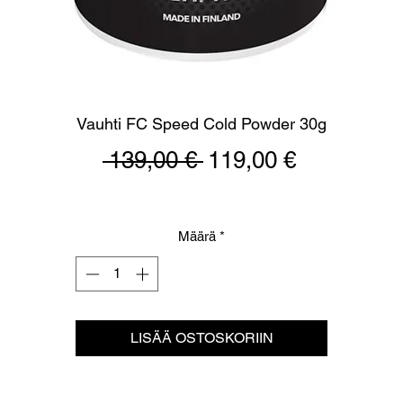
Vauhti FC Speed Cold Powder 30g
Normaali
Alehinta
 139,00 € 
119,00 €
hinta
Määrä
*
LISÄÄ OSTOSKORIIN