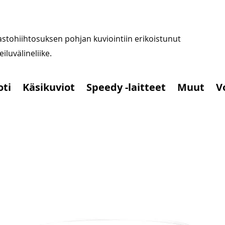
stohiihtosuksen pohjan kuviointiin erikoistunut
iluvälineliike.
oti
Käsikuviot
Speedy -laitteet
Muut
V