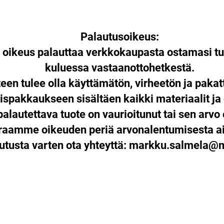
Palautusoikeus:
n oikeus palauttaa verkkokaupasta ostamasi tu
kuluessa vastaanottohetkestä.
een tulee olla käyttämätön, virheetön ja paka
ispakkaukseen sisältäen kaikki materiaalit ja
palautettava tuote on vaurioitunut tai sen arvo 
araamme oikeuden periä arvonalentumisesta ai
utusta varten ota yhteyttä:
markku.salmela@mu