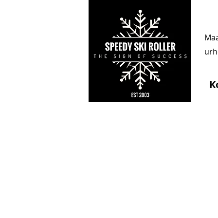
Maa
urhe
K