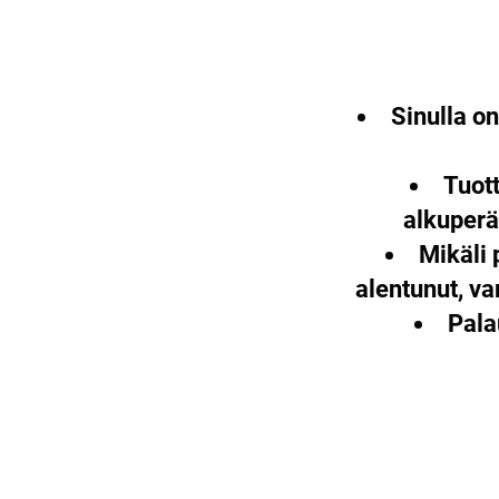
Sinulla o
Tuott
alkuperä
Mikäli 
alentunut, v
Pala