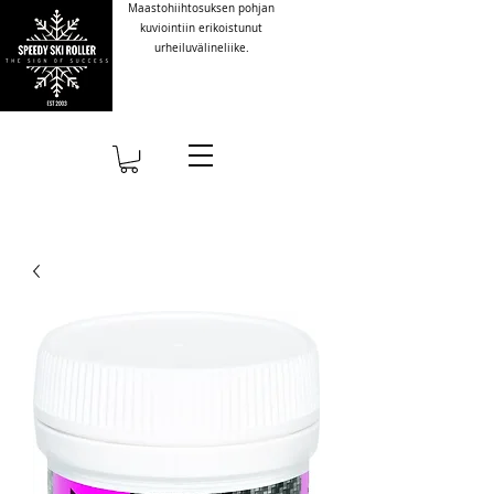
Maastohiihtosuksen pohjan
kuviointiin erikoistunut
urheiluvälineliike.