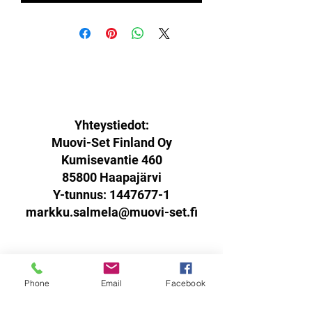
Yhteystiedot:
Muovi-Set Finland Oy
Kumisevantie 460
85800 Haapajärvi
Y-tunnus:
1447677-1
markku.salmela@muovi-set.fi
Palautusoikeus:
Phone
Email
Facebook
Sinulla on oikeus palauttaa