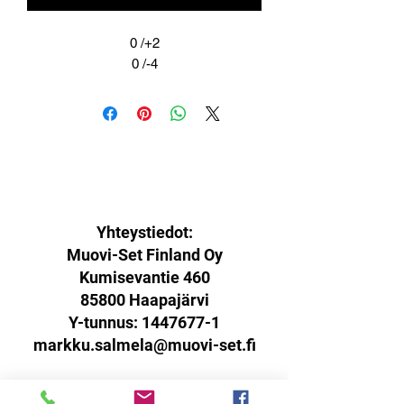
0 /+2
0 /-4
Yhteystiedot:
Muovi-Set Finland Oy
Kumisevantie 460
85800 Haapajärvi
Y-tunnus:
1447677-1
markku.salmela@muovi-set.fi