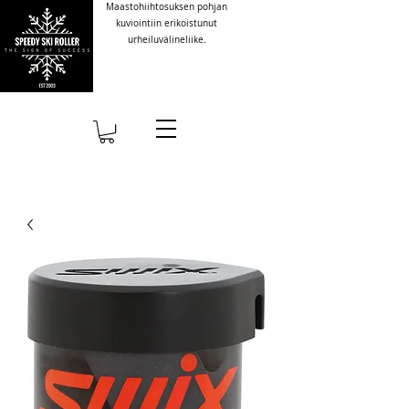
Maastohiihtosuksen pohjan
kuviointiin erikoistunut
urheiluvälineliike.