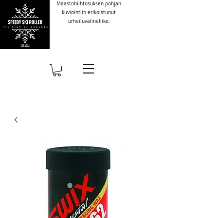
Maastohiihtosuksen pohjan
kuviointiin erikoistunut
urheiluvälineliike.