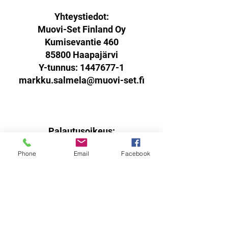
Yhteystiedot:
Muovi-Set Finland Oy
Kumisevantie 460
85800 Haapajärvi
Y-tunnus:
1447677-1
markku.salmela@muovi-set.fi
Palautusoikeus:
Sinulla on oikeus palauttaa
Phone
Email
Facebook
verkkokaupasta ostamasi tuotteet
14 päivän kuluessa
vastaanottohetkestä.
Tuotteen tulee olla käyttämätön,
virheetön ja pakattuna ehjään
alkuperäispakkaukseen sisältäen