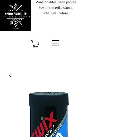
Maastohiihtosuksen pohjan
kuviointiin erikoistunut
urheiluvälineliike.