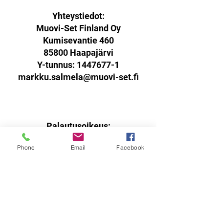
Yhteystiedot:
Muovi-Set Finland Oy
Kumisevantie 460
85800 Haapajärvi
Y-tunnus:
1447677-1
markku.salmela@muovi-set.fi
Palautusoikeus:
Sinulla on oikeus palauttaa
Phone
Email
Facebook
verkkokaupasta ostamasi tuotteet
14 päivän kuluessa
vastaanottohetkestä.
Tuotteen tulee olla käyttämätön,
virheetön ja pakattuna ehjään
alkuperäispakkaukseen sisältäen