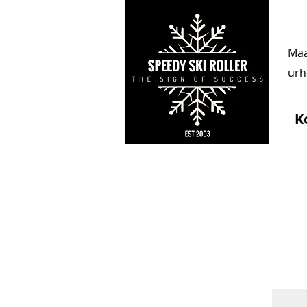
Maa
urhe
K