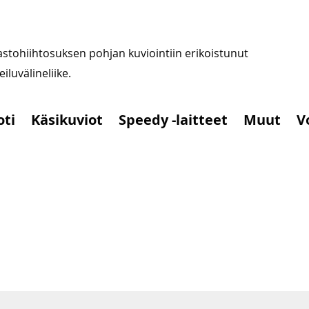
stohiihtosuksen pohjan kuviointiin erikoistunut
iluvälineliike.
oti
Käsikuviot
Speedy -laitteet
Muut
V