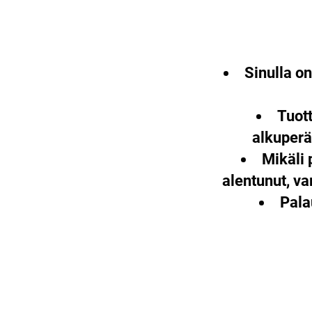
Sinulla o
Tuott
alkuperä
Mikäli 
alentunut, v
Pala