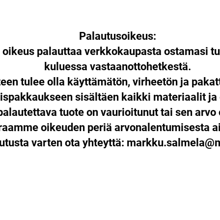
Palautusoikeus:
n oikeus palauttaa verkkokaupasta ostamasi tu
kuluessa vastaanottohetkestä.
een tulee olla käyttämätön, virheetön ja paka
ispakkaukseen sisältäen kaikki materiaalit ja
palautettava tuote on vaurioitunut tai sen arvo 
araamme oikeuden periä arvonalentumisesta ai
utusta varten ota yhteyttä:
markku.salmela@mu