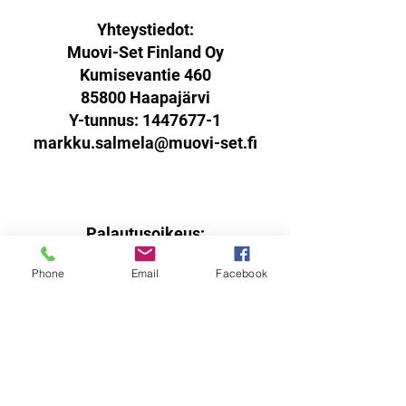
Yhteystiedot:
Muovi-Set Finland Oy
Kumisevantie 460
85800 Haapajärvi
Y-tunnus:
1447677-1
markku.salmela@muovi-set.fi
Palautusoikeus:
Sinulla on oikeus palauttaa
Phone
Email
Facebook
verkkokaupasta ostamasi tuotteet
14 päivän kuluessa
vastaanottohetkestä.
Tuotteen tulee olla käyttämätön,
virheetön ja pakattuna ehjään
alkuperäispakkaukseen sisältäen