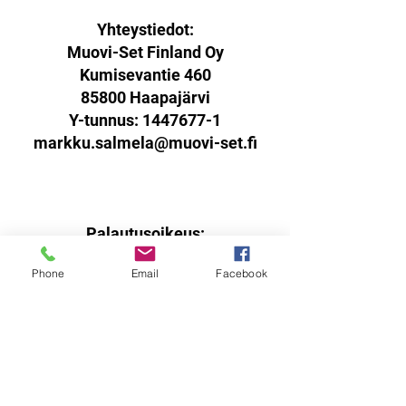
Yhteystiedot:
Muovi-Set Finland Oy
Kumisevantie 460
85800 Haapajärvi
Y-tunnus:
1447677-1
markku.salmela@muovi-set.fi
Palautusoikeus:
Sinulla on oikeus palauttaa
Phone
Email
Facebook
verkkokaupasta ostamasi tuotteet
14 päivän kuluessa
vastaanottohetkestä.
Tuotteen tulee olla käyttämätön,
virheetön ja pakattuna ehjään
alkuperäispakkaukseen sisältäen