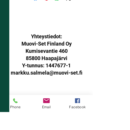
Yhteystiedot:
Muovi-Set Finland Oy
Kumisevantie 460
85800 Haapajärvi
Y-tunnus:
1447677-1
markku.salmela@muovi-set.fi
Palautusoikeus:
Phone
Email
Facebook
Sinulla on oikeus palauttaa
verkkokaupasta ostamasi tuotteet
14 päivän kuluessa