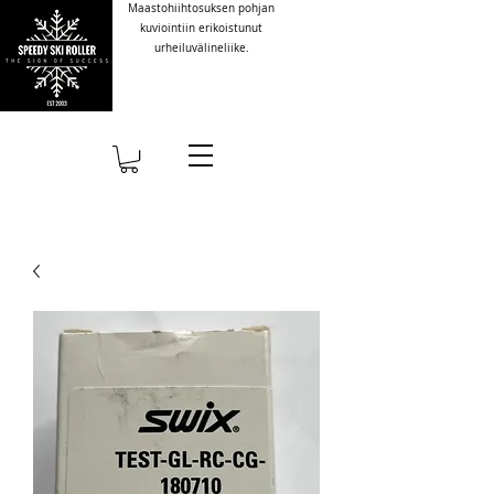
Maastohiihtosuksen pohjan
kuviointiin erikoistunut
urheiluvälineliike.