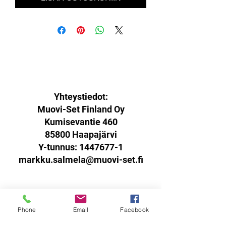
Yhteystiedot:
Muovi-Set Finland Oy
Kumisevantie 460
85800 Haapajärvi
Y-tunnus:
1447677-1
markku.salmela@muovi-set.fi
Palautusoikeus:
Phone
Email
Facebook
Sinulla on oikeus palauttaa