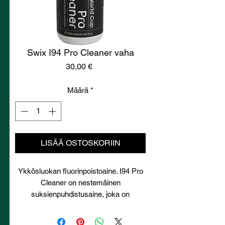
Swix I94 Pro Cleaner vaha
Hinta
30,00 €
Määrä
*
LISÄÄ OSTOSKORIIN
Ykkösluokan fluorinpoistoaine. I94 Pro
Cleaner on nestemäinen
suksienpuhdistusaine, joka on
suunniteltu fluorin, lian, voiteen ja
silikonijäämien tehokkaaseen ja