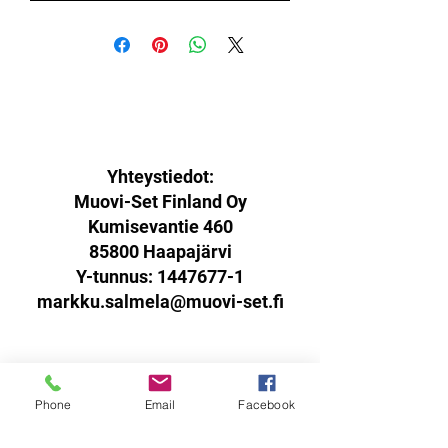
Yhteystiedot:
Muovi-Set Finland Oy
Kumisevantie 460
85800 Haapajärvi
Y-tunnus:
1447677-1
markku.salmela@muovi-set.fi
Palautusoikeus:
Phone
Email
Facebook
Sinulla on oikeus palauttaa