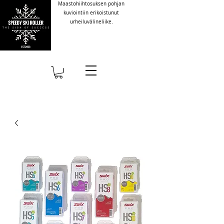
Maastohiihtosuksen pohjan
kuviointiin erikoistunut
urheiluvälineliike.