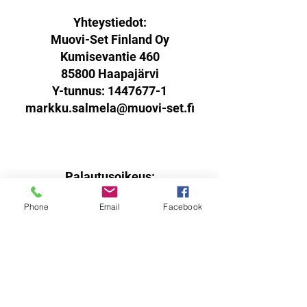
Yhteystiedot:
Muovi-Set Finland Oy
Kumisevantie 460
85800 Haapajärvi
Y-tunnus:
1447677-1
markku.salmela@muovi-set.fi
Palautusoikeus:
Sinulla on oikeus palauttaa
Phone
Email
Facebook
verkkokaupasta ostamasi tuotteet
14 päivän kuluessa
vastaanottohetkestä.
Tuotteen tulee olla käyttämätön,
virheetön ja pakattuna ehjään
alkuperäispakkaukseen sisältäen