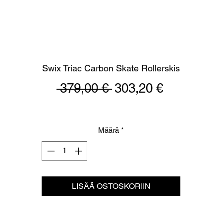
Swix Triac Carbon Skate Rollerskis
Normaali
Alehinta
 379,00 € 
303,20 €
hinta
Määrä
*
LISÄÄ OSTOSKORIIN