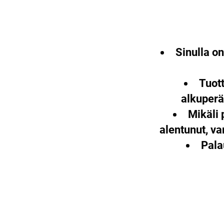
Sinulla o
Tuott
alkuperä
Mikäli 
alentunut, v
Pala