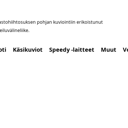
stohiihtosuksen pohjan kuviointiin erikoistunut
iluvälineliike.
oti
Käsikuviot
Speedy -laitteet
Muut
V