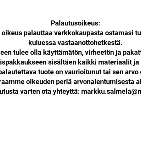
Palautusoikeus:
n oikeus palauttaa verkkokaupasta ostamasi tu
kuluessa vastaanottohetkestä.
een tulee olla käyttämätön, virheetön ja paka
ispakkaukseen sisältäen kaikki materiaalit ja
palautettava tuote on vaurioitunut tai sen arvo 
araamme oikeuden periä arvonalentumisesta ai
utusta varten ota yhteyttä:
markku.salmela@mu