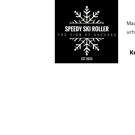
Maa
urhe
K