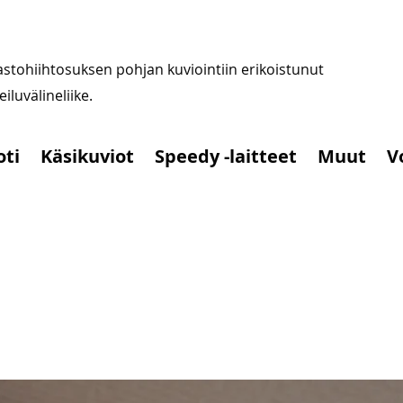
stohiihtosuksen pohjan kuviointiin erikoistunut
iluvälineliike.
oti
Käsikuviot
Speedy -laitteet
Muut
V