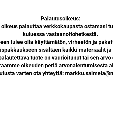
Palautusoikeus:
n oikeus palauttaa verkkokaupasta ostamasi tu
kuluessa vastaanottohetkestä.
een tulee olla käyttämätön, virheetön ja paka
ispakkaukseen sisältäen kaikki materiaalit ja
palautettava tuote on vaurioitunut tai sen arvo 
araamme oikeuden periä arvonalentumisesta ai
utusta varten ota yhteyttä:
markku.salmela@mu