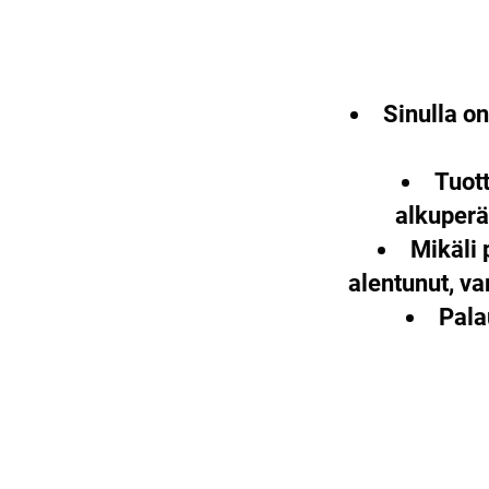
Sinulla o
Tuott
alkuperä
Mikäli 
alentunut, v
Pala