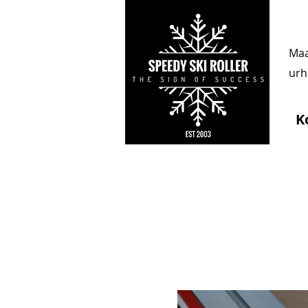
Maa
urhe
K