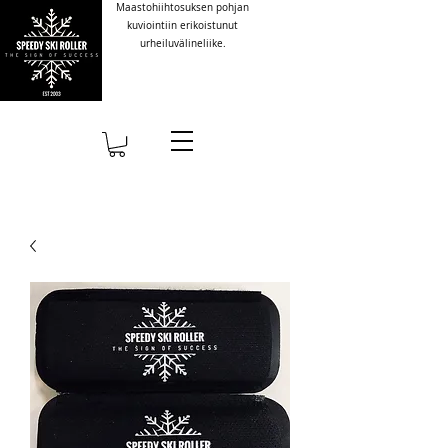
Maastohiihtosuksen pohjan
kuviointiin erikoistunut
urheiluvälineliike.