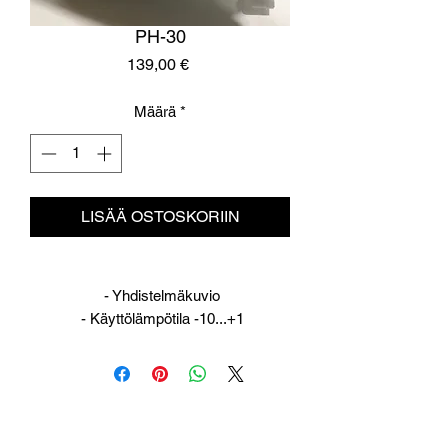
PH-30
Hinta
139,00 €
Määrä
*
LISÄÄ OSTOSKORIIN
- Yhdistelmäkuvio
- Käyttölämpötila -10...+1
- Erinomainen ongelmallisille lumi- tai
räntäsadekeleille
- Estää lian kerääntymisen suksen
pohjaan, erinomainen siis pitkille
matkoille!