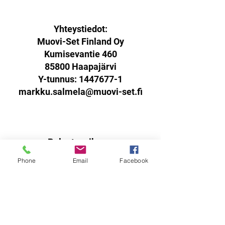
- Valmistui 2008 Tour de Ski:lle, useita
osakilpailuvoittoja
-Erittäin suosittu ja hyväksi todettu
Yhteystiedot:
rulla, kaikilla hiihtoa harrastavilla
Muovi-Set Finland Oy
mantereilla!
Kumisevantie 460
85800 Haapajärvi
Y-tunnus:
1447677-1
markku.salmela@muovi-set.fi
Palautusoikeus:
Sinulla on oikeus palauttaa
Phone
Email
Facebook
verkkokaupasta ostamasi tuotteet
14 päivän kuluessa
vastaanottohetkestä.
Tuotteen tulee olla käyttämätön,
virheetön ja pakattuna ehjään