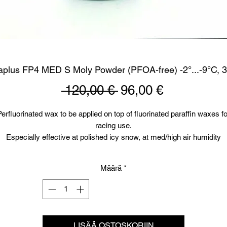
plus FP4 MED S Moly Powder (PFOA-free) -2°...-9°C, 
Normaali
Alehinta
 120,00 € 
96,00 €
hinta
Perfluorinated wax to be applied on top of fluorinated paraffin waxes fo
racing use.
Especially effective at polished icy snow, at med/high air humidity
(50%-80%) and temperatures -3°/-8°C.
Määrä
*
LISÄÄ OSTOSKORIIN