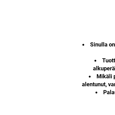
Sinulla o
Tuott
alkuperä
Mikäli 
alentunut, v
Pala