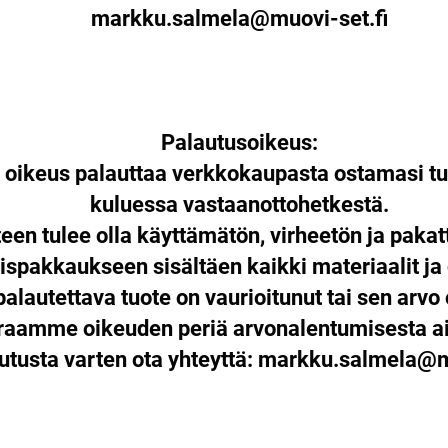
markku.salmela@muovi-set.fi
Palautusoikeus:
n oikeus palauttaa verkkokaupasta ostamasi tu
kuluessa vastaanottohetkestä.
een tulee olla käyttämätön, virheetön ja paka
ispakkaukseen sisältäen kaikki materiaalit ja
palautettava tuote on vaurioitunut tai sen arvo 
araamme oikeuden periä arvonalentumisesta ai
utusta varten ota yhteyttä:
markku.salmela@mu