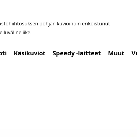
stohiihtosuksen pohjan kuviointiin erikoistunut
iluvälineliike.
oti
Käsikuviot
Speedy -laitteet
Muut
V