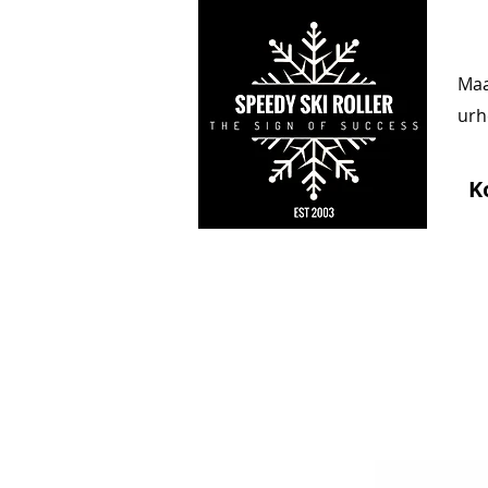
Maa
urhe
K