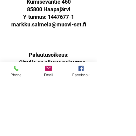
Kumisevantie 460
85800 Haapajärvi
Y-tunnus:
1447677-1
markku.salmela@muovi-set.fi
Palautusoikeus:
Sinulla on oikeus palauttaa
verkkokaupasta ostamasi tuotteet
Phone
Email
Facebook
14 päivän kuluessa
vastaanottohetkestä.
Tuotteen tulee olla käyttämätön,
virheetön ja pakattuna ehjään
alkuperäispakkaukseen sisältäen
kaikki materiaalit ja dokumentit.
Mikäli palautettava tuote on
vaurioitunut tai sen arvo on