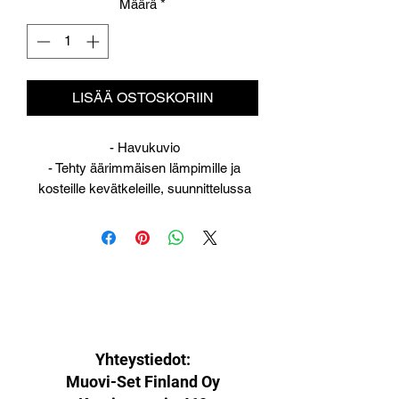
Määrä
*
LISÄÄ OSTOSKORIIN
- Havukuvio
- Tehty äärimmäisen lämpimille ja
kosteille kevätkeleille, suunnittelussa
panostettu erityisesti ylämäki- ja
luisteluominaisuuksiin. Karkea kuvio
toimii hyvin vetisissä oloissa.
- Maajoukkueiden runsaasti vesikeleillä
käyttämä kuvio.
- Lämpötila-alue n. +2...'C
Yhteystiedot:
Muovi-Set Finland Oy